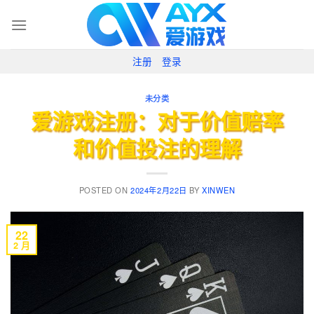
Skip
to
content
注册
登录
未分类
爱游戏注册：对于价值赔率
和价值投注的理解
POSTED ON
2024年2月22日
BY
XINWEN
22
2 月