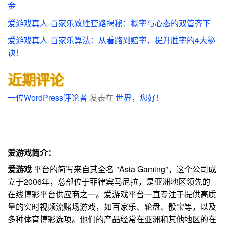
金
爱游戏真人-百家乐致胜套路揭秘：概率与心态的双管齐下
爱游戏真人-百家乐算法：从看路到赔率，提升胜率的4大秘
诀！
近期评论
一位WordPress评论者
发表在
世界，您好！
爱游戏简介：
爱游戏
平台的简写来自其全名 "Asia Gaming"，这个公司成
立于2006年，总部位于菲律宾马尼拉，是亚洲地区领先的
在线博彩平台供应商之一。爱游戏平台一直专注于提供高质
量的实时视频流赌场游戏，如百家乐、轮盘、骰宝等，以及
多种体育博彩选项。他们的产品经常在亚洲和其他地区的在