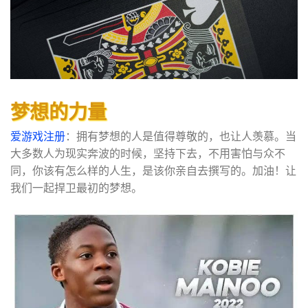
梦想的力量
爱游戏注册
：拥有梦想的人是值得尊敬的，也让人羡慕。当
大多数人为现实奔波的时候，坚持下去，不用害怕与众不
同，你该有怎么样的人生，是该你亲自去撰写的。加油！让
我们一起捍卫最初的梦想。