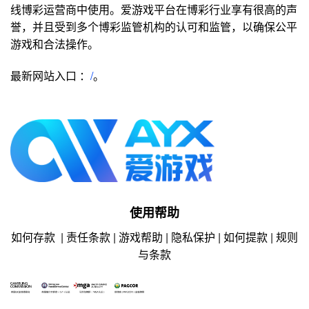
线博彩运营商中使用。爱游戏平台在博彩行业享有很高的声
誉，并且受到多个博彩监管机构的认可和监管，以确保公平
游戏和合法操作。
最新网站入口 ：
/
。
使用帮助
如何存款 | 责任条款 | 游戏帮助 | 隐私保护 | 如何提款 | 规则
与条款