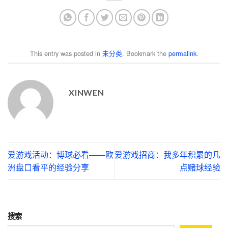
This entry was posted in
未分类
. Bookmark the
permalink
.
XINWEN
爱游戏活动：博球必看——欧
爱游戏招商：我多年积累的几
洲盘口看平的经验分享
点赌球经验
搜索