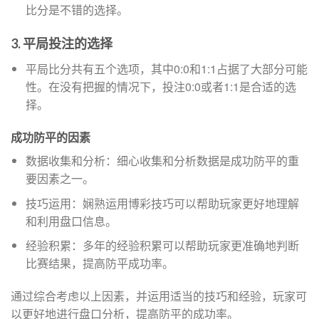
比分是不错的选择。
3. 平局投注的选择
平局比分共有五个选项，其中0:0和1:1占据了大部分可能
性。在没有把握的情况下，投注0:0或者1:1是合适的选
择。
成功防平的因素
数据收集和分析：细心收集和分析数据是成功防平的重
要因素之一。
技巧运用：娴熟运用博彩技巧可以帮助玩家更好地理解
和利用盘口信息。
经验积累：多年的经验积累可以帮助玩家更准确地判断
比赛结果，提高防平成功率。
通过综合考虑以上因素，并运用适当的技巧和经验，玩家可
以更好地进行盘口分析，提高防平的成功率。