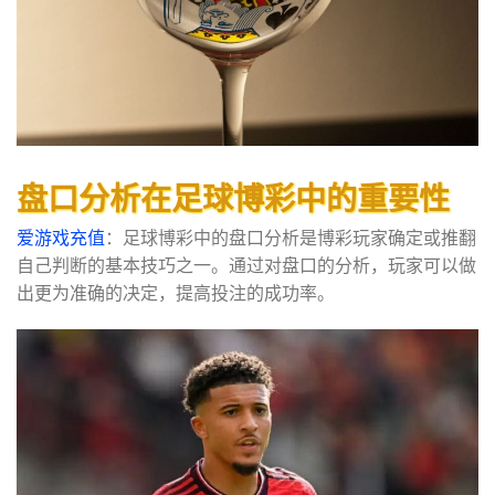
盘口分析在足球博彩中的重要性
爱游戏充值
：足球博彩中的盘口分析是博彩玩家确定或推翻
自己判断的基本技巧之一。通过对盘口的分析，玩家可以做
出更为准确的决定，提高投注的成功率。