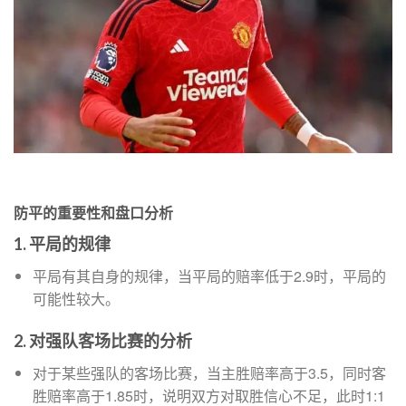
防平的重要性和盘口分析
1. 平局的规律
平局有其自身的规律，当平局的赔率低于2.9时，平局的
可能性较大。
2. 对强队客场比赛的分析
对于某些强队的客场比赛，当主胜赔率高于3.5，同时客
胜赔率高于1.85时，说明双方对取胜信心不足，此时1:1