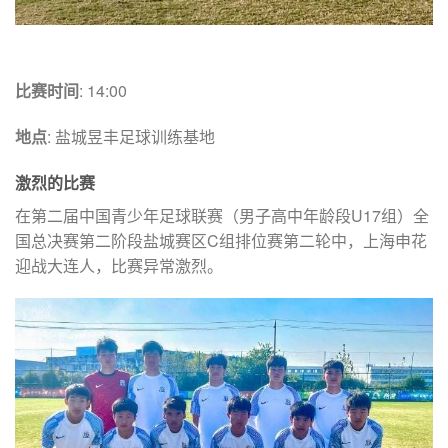
比赛时间
: 14:00
地点
: 盐城昱丰足球训练基地
激烈的比赛
在第二届中国青少年足球联赛（男子高中年龄段U17组）全
国总决赛第二阶段盐城赛区C组排位赛第二轮中，上海申花
迎战大连人，比赛异常激烈。