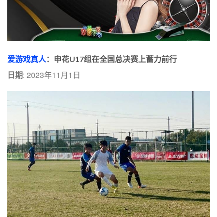
爱游戏真人
：申花U17组在全国总决赛上蓄力前行
日期
: 2023年11月1日