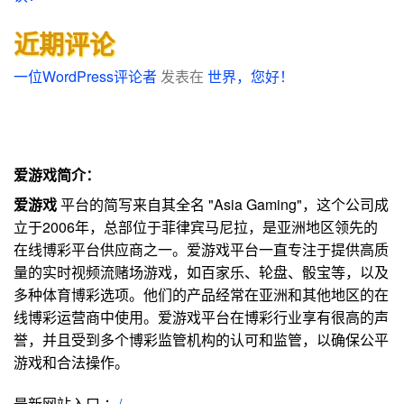
近期评论
一位WordPress评论者
发表在
世界，您好！
爱游戏简介：
爱游戏
平台的简写来自其全名 "Asia Gaming"，这个公司成
立于2006年，总部位于菲律宾马尼拉，是亚洲地区领先的
在线博彩平台供应商之一。爱游戏平台一直专注于提供高质
量的实时视频流赌场游戏，如百家乐、轮盘、骰宝等，以及
多种体育博彩选项。他们的产品经常在亚洲和其他地区的在
线博彩运营商中使用。爱游戏平台在博彩行业享有很高的声
誉，并且受到多个博彩监管机构的认可和监管，以确保公平
游戏和合法操作。
最新网站入口 ：
/
。